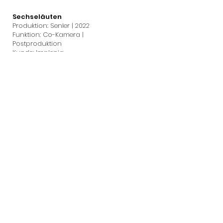
Sechseläuten
Produktion: Senler | 2022
Funktion: Co-Kamera |
Postproduktion
Kunde: Implenia
Motion Graphics