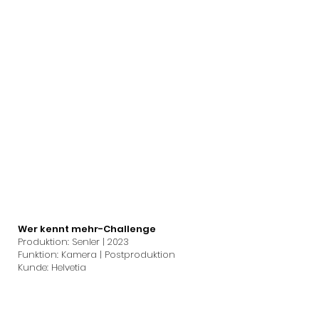
Wer kennt mehr-Challenge
Produktion: Senler | 2023
Funktion: Kamera | Postproduktion
Kunde: Helvetia